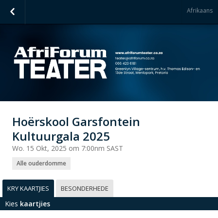
Afrikaans
Hoërskool Garsfontein
Kultuurgala 2025
Wo. 15 Okt, 2025 om 7:00nm SAST
Alle ouderdomme
KRY KAARTJIES
BESONDERHEDE
Kies
kaartjies