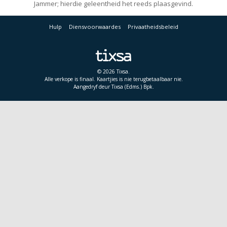
Jammer; hierdie geleentheid het reeds plaasgevind.
Hulp
Diensvoorwaardes
Privaatheidsbeleid
© 2026 Tixsa.
Alle verkope is finaal. Kaartjies is nie terugbetaalbaar nie.
Aangedryf deur Tixsa (Edms.) Bpk.