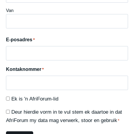
terugbetaling kry?
Van
Ek kry nie my kaartjies nie? Waar kan
ek gaan kyk?
E-posadres
*
Hoeveel kos ’n kaartjie?
Kan ek my sitplek kies?
Kontaknommer
*
Moet ek ook ’n kaartjie vir my kind
koop?
My betaling gaan nie deur nie. Wat
Ek
Ek is 'n AfriForum-lid
nou?
is
Deur
Deur hierdie vorm in te vul stem ek daartoe in dat
'n
Is daar ’n beperking op die getal
hierdie
AfriForum my data mag verwerk, stoor en gebruik
*
AfriForum-
kaartjies wat ek mag koop?
vorm
lid