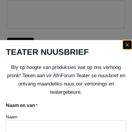
TEATER NUUSBRIEF
Bly op hoogte van produksies wat op ons verhoog
pronk! Teken aan vir AfriForum Teater se nuusbrief en
ontvang maandeliks nuus oor vertonings en
GEREELDE VRAE
teatergebeure.
Naam en van
*
Hoe koop ek kaartjies?
Naam
Kan ek my kaartjie(s) omruil of ’n