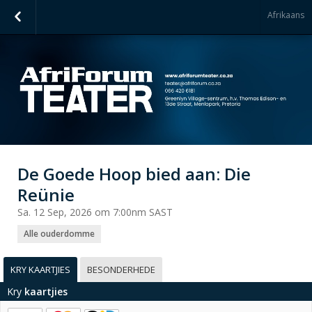
Afrikaans
De Goede Hoop bied aan: Die
Reünie
Sa. 12 Sep, 2026 om 7:00nm SAST
Alle ouderdomme
KRY KAARTJIES
BESONDERHEDE
Kry
kaartjies