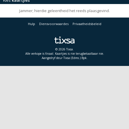
Kies
kaartjies
Jammer; hierdie geleentheid het reeds plaasgevind.
Hulp
Diensvoorwaardes
Privaatheidsbeleid
© 2026 Tixsa.
Alle verkope is finaal. Kaartjies is nie terugbetaalbaar nie.
Aangedryf deur Tixsa (Edms.) Bpk.