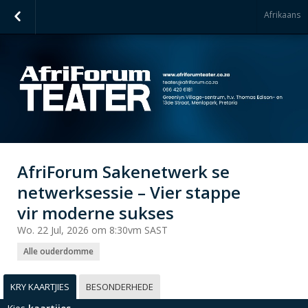
Afrikaans
AfriForum Sakenetwerk se
netwerksessie – Vier stappe
vir moderne sukses
Wo. 22 Jul, 2026 om 8:30vm SAST
Alle ouderdomme
KRY KAARTJIES
BESONDERHEDE