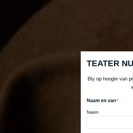
TEATER N
Bly op hoogte van p
Naam en van
*
Naam