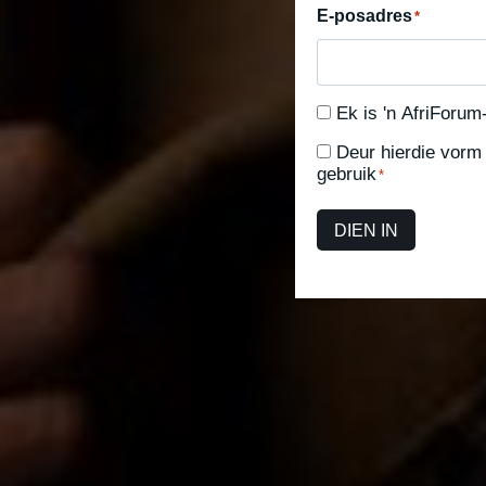
E-posadres
*
Ek is 'n AfriForum-
Ek
is
Deur hierdie vorm 
Deur
gebruik
'n
*
hierdie
AfriForum-
vorm
DIEN IN
lid
in
te
vul
stem
ek
daartoe
in
dat
AfriForum